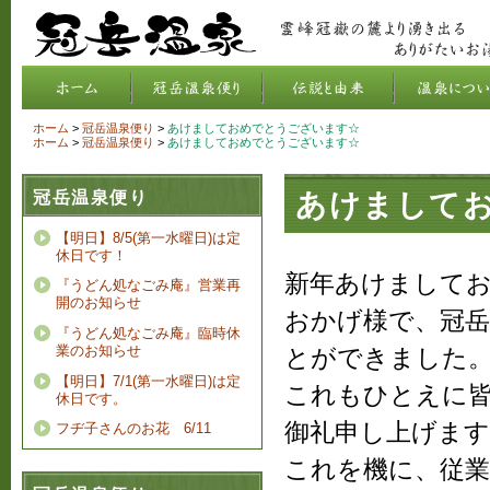
ホーム
>
冠岳温泉便り
>
あけましておめでとうございます☆
ホーム
>
冠岳温泉便り
>
あけましておめでとうございます☆
冠岳温泉便り
あけまして
【明日】8/5(第一水曜日)は定
休日です！
新年あけまして
『うどん処なごみ庵』営業再
開のお知らせ
おかげ様で、
冠
『うどん処なごみ庵』臨時休
業のお知らせ
とができました
【明日】7/1(第一水曜日)は定
これもひとえに
休日です。
御礼申し上げます
フヂ子さんのお花 6/11
これを機に、従業