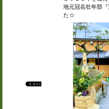
地元冠岳壮年部『
た☆