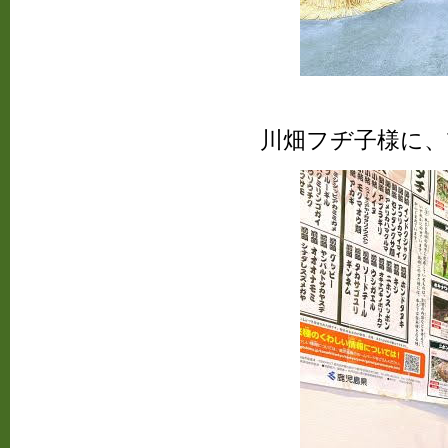
川畑フヂ子様に