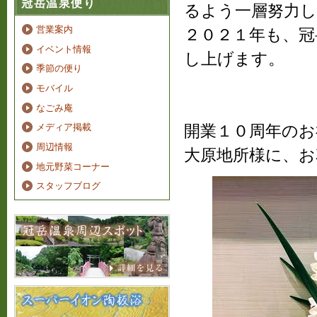
冠岳温泉便り
るよう一層努力
営業案内
２０２１年も、冠
イベント情報
し上げます。
季節の便り
モバイル
なごみ庵
開業１０周年のお
メディア掲載
周辺情報
大原地所様に、お
地元野菜コーナー
スタッフブログ