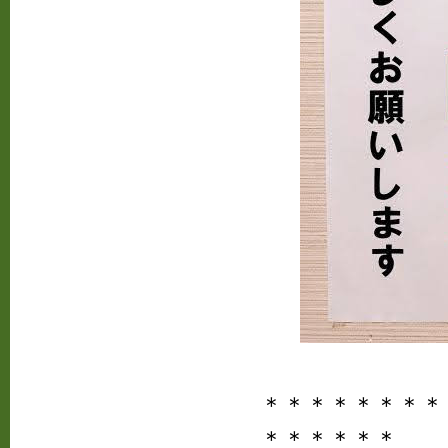
＊＊＊＊＊＊＊＊
＊＊＊＊＊＊