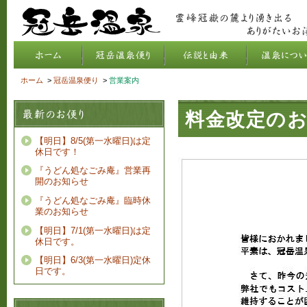
ホーム
>
冠岳温泉便り
>
営業案内
料金改定の
【明日】8/5(第一水曜日)は定
休日です！
『うどん処なごみ庵』営業再
開のお知らせ
『うどん処なごみ庵』臨時休
業のお知らせ
【明日】7/1(第一水曜日)は定
休日です。
【明日】6/3(第一水曜日)定休
日です。