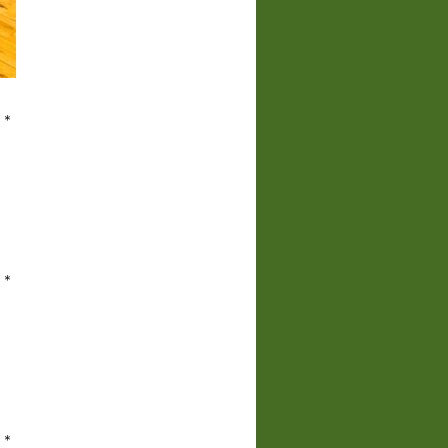
＊＊
＊＊
＊＊