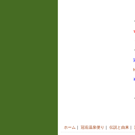
ホーム
｜
冠岳温泉便り
｜
伝説と由来
｜