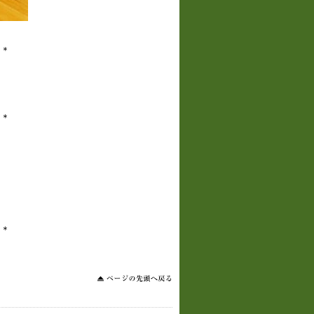
＊＊
＊＊
＊＊